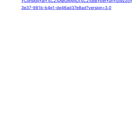
+Consigli+ai+%C2%ABGRANDI%C2%BB+per+un+utilizzo
3e37-981b-b4e1-de46ad37e8ad?version=3.0