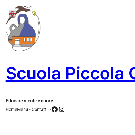
Vai
al
contenuto
Scuola Piccola 
Educare mente e cuore
Facebook
Instagram
Home
Menù
Contatti